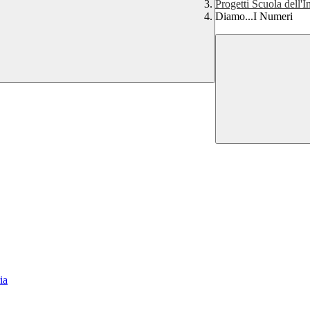
Progetti Scuola dell'I
Diamo...I Numeri
ia