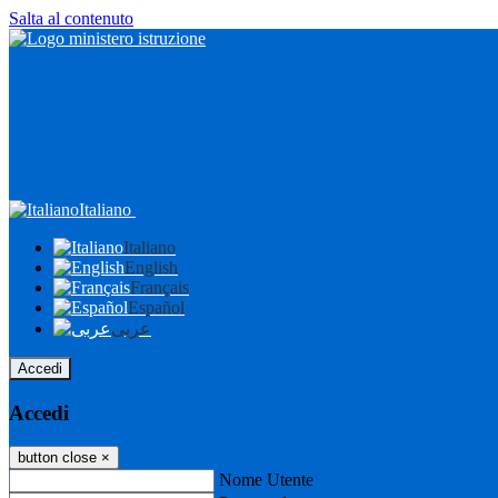
Salta al contenuto
Italiano
Italiano
English
Français
Español
عربى
Accedi
Accedi
button close
×
Nome Utente