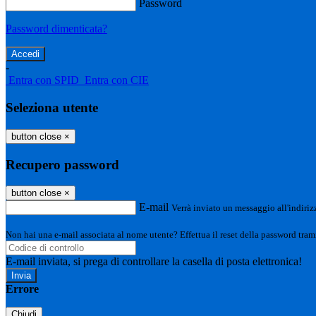
Password
Password dimenticata?
-
Entra con SPID
Entra con CIE
Seleziona utente
button close
×
Recupero password
button close
×
E-mail
Verrà inviato un messaggio all'indirizz
Non hai una e-mail associata al nome utente? Effettua il reset della password tram
E-mail inviata, si prega di controllare la casella di posta elettronica!
Errore
Chiudi