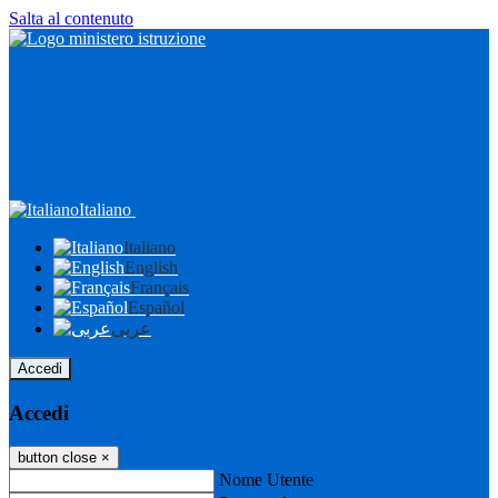
Salta al contenuto
Italiano
Italiano
English
Français
Español
عربى
Accedi
Accedi
button close
×
Nome Utente