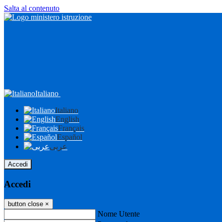
Salta al contenuto
Italiano
Italiano
English
Français
Español
عربى
Accedi
Accedi
button close
×
Nome Utente