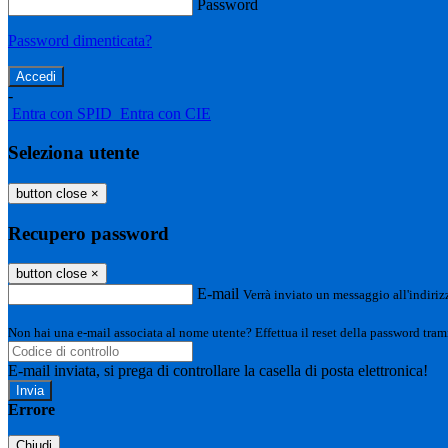
Password
Password dimenticata?
-
Entra con SPID
Entra con CIE
Seleziona utente
button close
×
Recupero password
button close
×
E-mail
Verrà inviato un messaggio all'indirizz
Non hai una e-mail associata al nome utente? Effettua il reset della password tram
E-mail inviata, si prega di controllare la casella di posta elettronica!
Errore
Chiudi