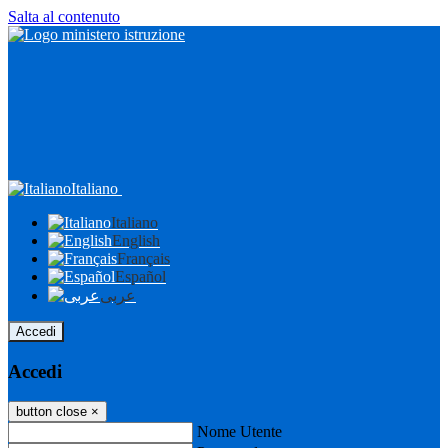
Salta al contenuto
Italiano
Italiano
English
Français
Español
عربى
Accedi
Accedi
button close
×
Nome Utente