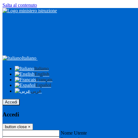
Salta al contenuto
Italiano
Italiano
English
Français
Español
عربى
Accedi
Accedi
button close
×
Nome Utente