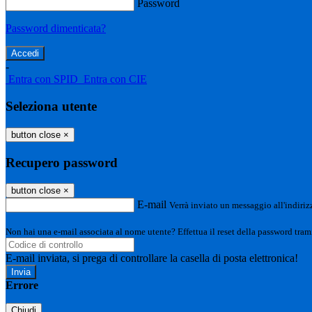
Password
Password dimenticata?
-
Entra con SPID
Entra con CIE
Seleziona utente
button close
×
Recupero password
button close
×
E-mail
Verrà inviato un messaggio all'indirizz
Non hai una e-mail associata al nome utente? Effettua il reset della password tram
E-mail inviata, si prega di controllare la casella di posta elettronica!
Errore
Chiudi