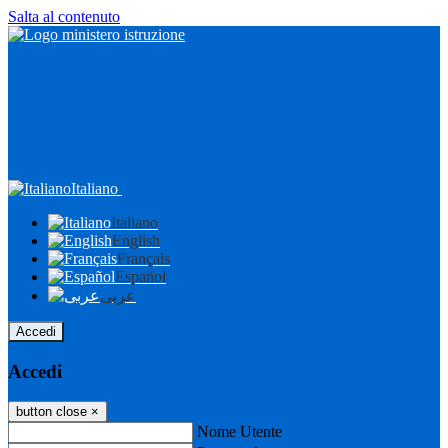
Salta al contenuto
Italiano
Italiano
English
Français
Español
عربى
Accedi
Accedi
button close
×
Nome Utente