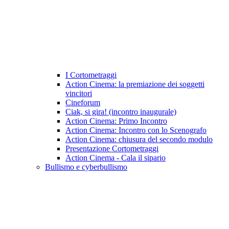
I Cortometraggi
Action Cinema: la premiazione dei soggetti
vincitori
Cineforum
Ciak, si gira! (incontro inaugurale)
Action Cinema: Primo Incontro
Action Cinema: Incontro con lo Scenografo
Action Cinema: chiusura del secondo modulo
Presentazione Cortometraggi
Action Cinema - Cala il sipario
Bullismo e cyberbullismo