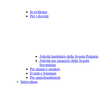
In evidenza
Per i docenti
Attività bambini/e della Scuola Primaria
Attività per ragazzi/e della Scuola
Secondaria
Per alunni e genitori
Eventi e Seminari
Per approfondimenti
Intercultura