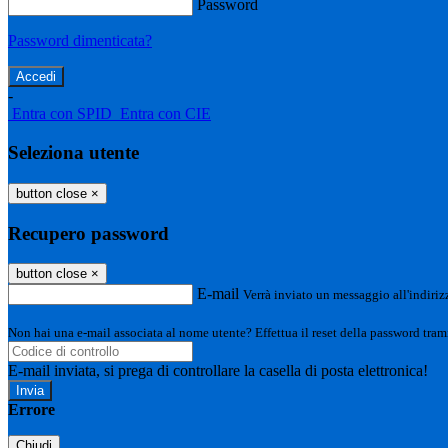
Password
Password dimenticata?
-
Entra con SPID
Entra con CIE
Seleziona utente
button close
×
Recupero password
button close
×
E-mail
Verrà inviato un messaggio all'indirizz
Non hai una e-mail associata al nome utente? Effettua il reset della password tram
E-mail inviata, si prega di controllare la casella di posta elettronica!
Errore
Chiudi