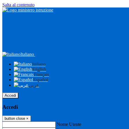
Salta al contenuto
Italiano
Italiano
English
Français
Español
عربى
Accedi
Accedi
button close
×
Nome Utente