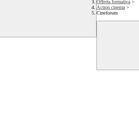
Offerta formativa
>
Action cinema
>
Cineforum