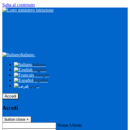
Salta al contenuto
Italiano
Italiano
English
Français
Español
عربى
Accedi
Accedi
button close
×
Nome Utente