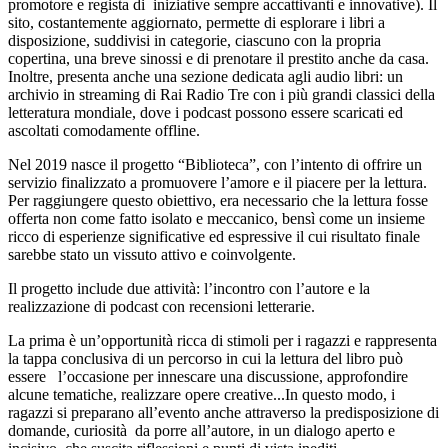
promotore e regista di iniziative sempre accattivanti e innovative). Il
sito, costantemente aggiornato, permette di esplorare i libri a
disposizione, suddivisi in categorie, ciascuno con la propria
copertina, una breve sinossi e di prenotare il prestito anche da casa.
Inoltre, presenta anche una sezione dedicata agli audio libri: un
archivio in streaming di Rai Radio Tre con i più grandi classici della
letteratura mondiale, dove i podcast possono essere scaricati ed
ascoltati comodamente offline.
Nel 2019 nasce il progetto “Biblioteca”, con l’intento di offrire un
servizio finalizzato a promuovere l’amore e il piacere per la lettura.
Per raggiungere questo obiettivo, era necessario che la lettura fosse
offerta non come fatto isolato e meccanico, bensì come un insieme
ricco di esperienze significative ed espressive il cui risultato finale
sarebbe stato un vissuto attivo e coinvolgente.
Il progetto include due attività: l’incontro con l’autore e la
realizzazione di podcast con recensioni letterarie.
La prima è un’opportunità ricca di stimoli per i ragazzi e rappresenta
la tappa conclusiva di un percorso in cui la lettura del libro può
essere l’occasione per innescare una discussione, approfondire
alcune tematiche, realizzare opere creative...In questo modo, i
ragazzi si preparano all’evento anche attraverso la predisposizione di
domande, curiosità da porre all’autore, in un dialogo aperto e