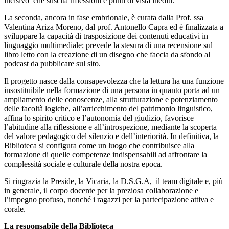
incisivo che suscita riflessioni e punti di vista inediti.
La seconda, ancora in fase embrionale, è curata dalla Prof. ssa
Valentina Ariza Moreno, dal prof. Antonello Capra ed è finalizzata a
sviluppare la capacità di trasposizione dei contenuti educativi in
linguaggio multimediale; prevede la stesura di una recensione sul
libro letto con la creazione di un disegno che faccia da sfondo al
podcast da pubblicare sul sito.
Il progetto nasce dalla consapevolezza che la lettura ha una funzione
insostituibile nella formazione di una persona in quanto porta ad un
ampliamento delle conoscenze, alla strutturazione e potenziamento
delle facoltà logiche, all’arricchimento del patrimonio linguistico,
affina lo spirito critico e l’autonomia del giudizio, favorisce
l’abitudine alla riflessione e all’introspezione, mediante la scoperta
del valore pedagogico del silenzio e dell’interiorità. In definitiva, la
Biblioteca si configura come un luogo che contribuisce alla
formazione di quelle competenze indispensabili ad affrontare la
complessità sociale e culturale della nostra epoca.
Si ringrazia la Preside, la Vicaria, la D.S.G.A, il team digitale e, più
in generale, il corpo docente per la preziosa collaborazione e
l’impegno profuso, nonché i ragazzi per la partecipazione attiva e
corale.
La responsabile della Biblioteca