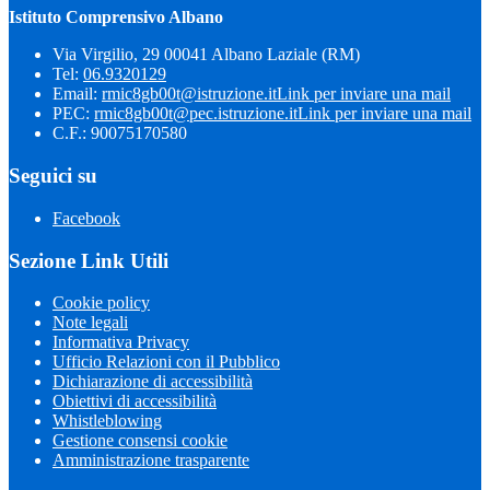
Istituto Comprensivo Albano
Via Virgilio, 29 00041 Albano Laziale (RM)
Tel:
06.9320129
Email:
rmic8gb00t@istruzione.it
Link per inviare una mail
PEC:
rmic8gb00t@pec.istruzione.it
Link per inviare una mail
C.F.: 90075170580
Seguici su
Facebook
Sezione Link Utili
Cookie policy
Note legali
Informativa Privacy
Ufficio Relazioni con il Pubblico
Dichiarazione di accessibilità
Obiettivi di accessibilità
Whistleblowing
Gestione consensi cookie
Amministrazione trasparente