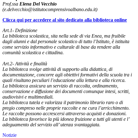
Prof.ssa
Elena Del Vecchio
(e.delvecchio@istitutocomprensivoalbano.edu.it)
Clicca qui per accedere al sito dedicato alla biblioteca online
Art.1- Definizione
La biblioteca scolastica, sita nella sede di via Enea, ma fruibile
dagli alunni e dal personale scolastico di tutto l’Istituto, è istituita
come servizio informativo e culturale di base da rendere alla
comunità scolastica e cittadina.
Art.2- Attività e finalità
La biblioteca svolge attività di supporto alla didattica, di
documentazione, concorre agli obiettivi formativi della scuola tra i
quali risultano peculiari l’educazione alla lettura e alla ricerca.
La biblioteca assicura un servizio di raccolta, ordinamento,
conservazione e diffusione dei documenti comunque intesi, scritti,
audiovisivi e multimediali.
La biblioteca tutela e valorizza il patrimonio librario raro o di
pregio compreso nelle proprie raccolte e ne cura l’arricchimento.
Le raccolte possono accrescersi attraverso acquisti e donazioni.
La biblioteca favorisce la più idonea fruizione a tutti gli utenti e l’
adeguamento del servizio all’ utenza svantaggiata.
Notizie