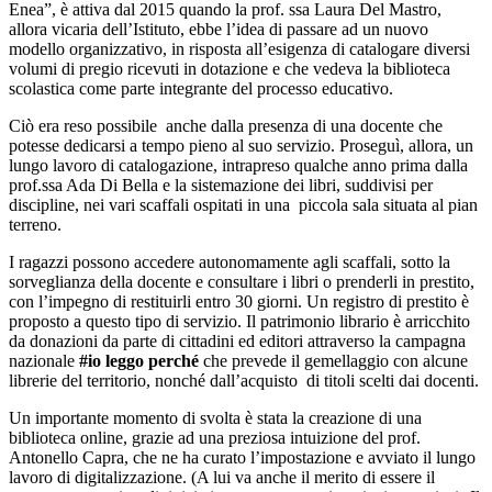
Enea”, è attiva dal 2015 quando la prof. ssa Laura Del Mastro,
allora vicaria dell’Istituto, ebbe l’idea di passare ad un nuovo
modello organizzativo, in risposta all’esigenza di catalogare diversi
volumi di pregio ricevuti in dotazione e che vedeva la biblioteca
scolastica come parte integrante del processo educativo.
Ciò era reso possibile anche dalla presenza di una docente che
potesse dedicarsi a tempo pieno al suo servizio. Proseguì, allora, un
lungo lavoro di catalogazione, intrapreso qualche anno prima dalla
prof.ssa Ada Di Bella e la sistemazione dei libri, suddivisi per
discipline, nei vari scaffali ospitati in una piccola sala situata al pian
terreno.
I ragazzi possono accedere autonomamente agli scaffali, sotto la
sorveglianza della docente e consultare i libri o prenderli in prestito,
con l’impegno di restituirli entro 30 giorni. Un registro di prestito è
proposto a questo tipo di servizio. Il patrimonio librario è arricchito
da donazioni da parte di cittadini ed editori attraverso la campagna
nazionale
#io leggo perché
che prevede il gemellaggio con alcune
librerie del territorio, nonché dall’acquisto di titoli scelti dai docenti.
Un importante momento di svolta è stata la creazione di una
biblioteca online, grazie ad una preziosa intuizione del prof.
Antonello Capra, che ne ha curato l’impostazione e avviato il lungo
lavoro di digitalizzazione. (A lui va anche il merito di essere il