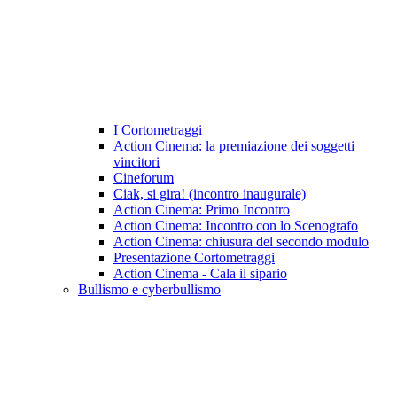
I Cortometraggi
Action Cinema: la premiazione dei soggetti
vincitori
Cineforum
Ciak, si gira! (incontro inaugurale)
Action Cinema: Primo Incontro
Action Cinema: Incontro con lo Scenografo
Action Cinema: chiusura del secondo modulo
Presentazione Cortometraggi
Action Cinema - Cala il sipario
Bullismo e cyberbullismo