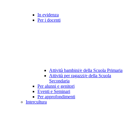
In evidenza
Per i docenti
Attività bambini/e della Scuola Primaria
Attività per ragazzi/e della Scuola
Secondaria
Per alunni e genitori
Eventi e Seminari
Per approfondimenti
Intercultura