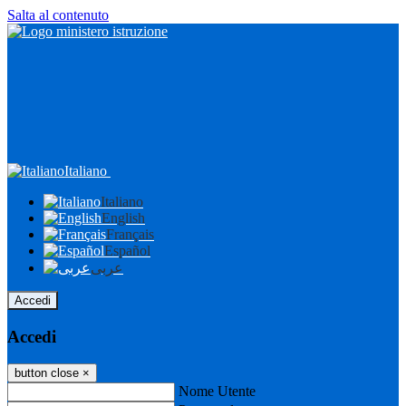
Salta al contenuto
Italiano
Italiano
English
Français
Español
عربى
Accedi
Accedi
button close
×
Nome Utente