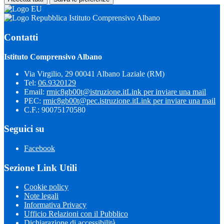
Istituto Comprensivo Albano
Contatti
Istituto Comprensivo Albano
Via Virgilio, 29 00041 Albano Laziale (RM)
Tel:
06.9320129
Email:
rmic8gb00t@istruzione.it
Link per inviare una mail
PEC:
rmic8gb00t@pec.istruzione.it
Link per inviare una mail
C.F.: 90075170580
Seguici su
Facebook
Sezione Link Utili
Cookie policy
Note legali
Informativa Privacy
Ufficio Relazioni con il Pubblico
Dichiarazione di accessibilità