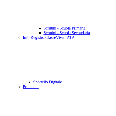
Scrutini - Scuola Primaria
Scrutini - Scuola Secondaria
Info Registro ClasseViva - ATA
Sportello Digitale
Protocolli