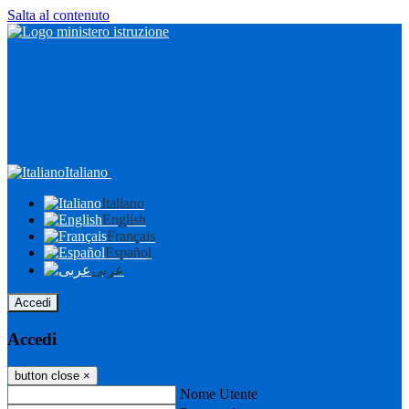
Salta al contenuto
Italiano
Italiano
English
Français
Español
عربى
Accedi
Accedi
button close
×
Nome Utente