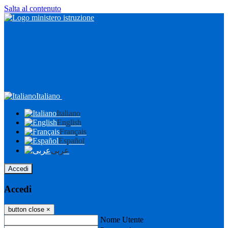
Salta al contenuto
Italiano
Italiano
English
Français
Español
عربى
Accedi
Accedi
button close
×
Nome Utente