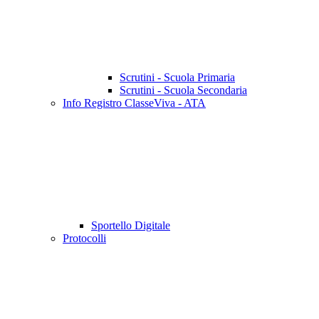
Scrutini - Scuola Primaria
Scrutini - Scuola Secondaria
Info Registro ClasseViva - ATA
Sportello Digitale
Protocolli