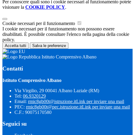
Per conoscere quali sono i cookie necessari al funzionamento potete
visionare la
COOKIE POLICY
.
Cookie necessari per il funzionamento
I cookie necessari per il funzionamento non possono essere
disabilitati. È possibile consultare l'elenco nella pagina della cookie
policy.
Accetta tutti
Salva le preferenze
Istituto Comprensivo Albano
Contatti
Istituto Comprensivo Albano
Via Virgilio, 29 00041 Albano Laziale (RM)
Tel:
06.9320129
Email:
rmic8gb00t@istruzione.it
Link per inviare una mail
PEC:
rmic8gb00t@pec.istruzione.it
Link per inviare una mail
C.F.: 90075170580
Seguici su