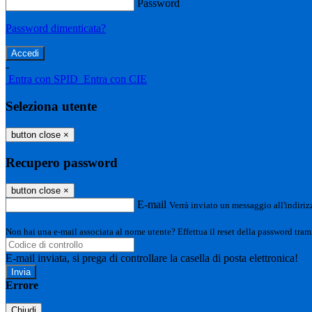
Password
Password dimenticata?
-
Entra con SPID
Entra con CIE
Seleziona utente
button close
×
Recupero password
button close
×
E-mail
Verrà inviato un messaggio all'indirizz
Non hai una e-mail associata al nome utente? Effettua il reset della password tram
E-mail inviata, si prega di controllare la casella di posta elettronica!
Errore
Chiudi