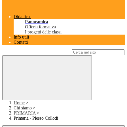
Didattica
Panoramica
Offerta formativa
I progetti delle classi
Info utili
Contatti
Campo di ricerca per le pagine del sito
Home
>
Chi siamo
>
PRIMARIA
>
Primaria - Plesso Collodi