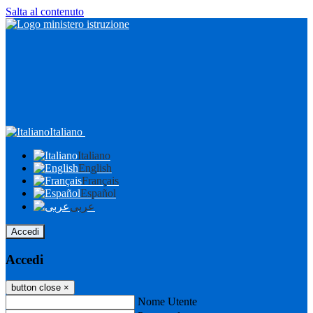
Salta al contenuto
Italiano
Italiano
English
Français
Español
عربى
Accedi
Accedi
button close
×
Nome Utente