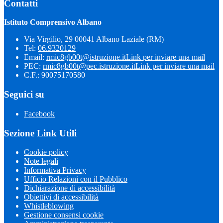
Contatti
Istituto Comprensivo Albano
Via Virgilio, 29 00041 Albano Laziale (RM)
Tel:
06.9320129
Email:
rmic8gb00t@istruzione.it
Link per inviare una mail
PEC:
rmic8gb00t@pec.istruzione.it
Link per inviare una mail
C.F.: 90075170580
Seguici su
Facebook
Sezione Link Utili
Cookie policy
Note legali
Informativa Privacy
Ufficio Relazioni con il Pubblico
Dichiarazione di accessibilità
Obiettivi di accessibilità
Whistleblowing
Gestione consensi cookie