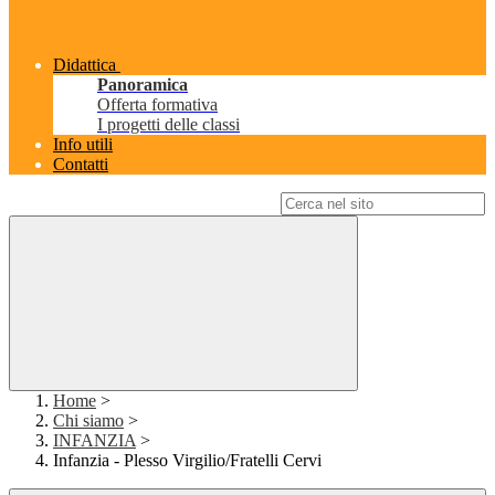
Didattica
Panoramica
Offerta formativa
I progetti delle classi
Info utili
Contatti
Campo di ricerca per le pagine del sito
Home
>
Chi siamo
>
INFANZIA
>
Infanzia - Plesso Virgilio/Fratelli Cervi