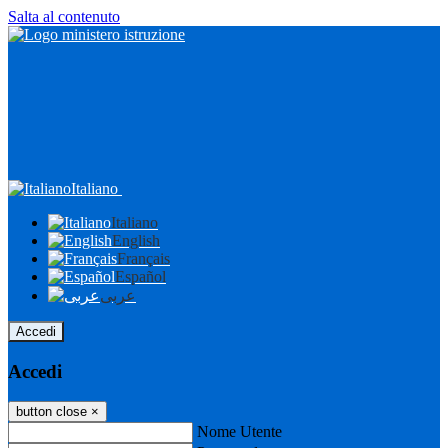
Salta al contenuto
Italiano
Italiano
English
Français
Español
عربى
Accedi
Accedi
button close
×
Nome Utente