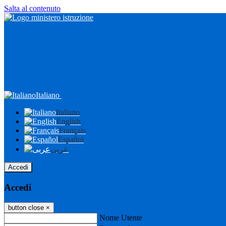
Salta al contenuto
Italiano
Italiano
English
Français
Español
عربى
Accedi
Accedi
button close
×
Nome Utente