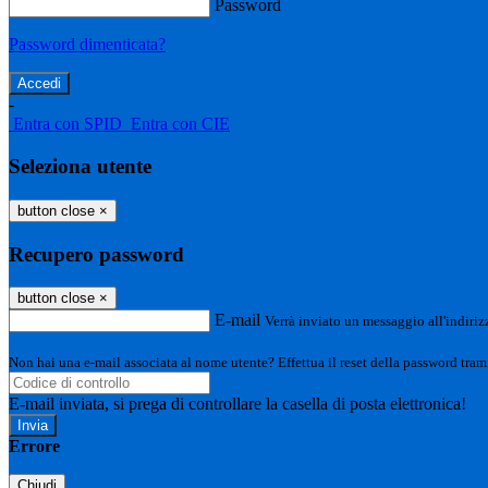
Password
Password dimenticata?
-
Entra con SPID
Entra con CIE
Seleziona utente
button close
×
Recupero password
button close
×
E-mail
Verrà inviato un messaggio all'indirizz
Non hai una e-mail associata al nome utente? Effettua il reset della password tram
E-mail inviata, si prega di controllare la casella di posta elettronica!
Errore
Chiudi