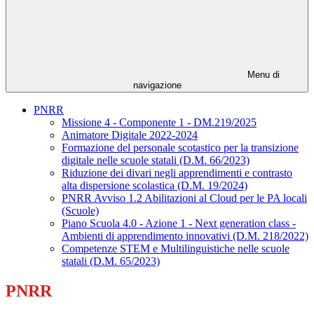
Menu di
navigazione
PNRR
Missione 4 - Componente 1 - DM.219/2025
Animatore Digitale 2022-2024
Formazione del personale scotastico per la transizione
digitale nelle scuole statali (D.M. 66/2023)
Riduzione dei divari negli apprendimenti e contrasto
alta dispersione scolastica (D.M. 19/2024)
PNRR Avviso 1.2 Abilitazioni al Cloud per le PA locali
(Scuole)
Piano Scuola 4.0 - Azione 1 - Next generation class -
Ambienti di apprendimento innovativi (D.M. 218/2022)
Competenze STEM e Multilinguistiche nelle scuole
statali (D.M. 65/2023)
PNRR