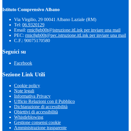
Istituto Comprensivo Albano
Via Virgilio, 29 00041 Albano Laziale (RM)
Tel:
06.9320129
Email:
rmic8gb00t@istruzione.it
Link per inviare una mail
PEC:
rmic8gb00t@pec.istruzione.it
Link per inviare una mail
C.F.: 90075170580
Seguici su
Facebook
Sezione Link Utili
Cookie policy
Note legali
Informativa Privacy
Ufficio Relazioni con il Pubblico
Dichiarazione di accessibilità
Obiettivi di accessibilità
Whistleblowing
Gestione consensi cookie
Amministrazione trasparente