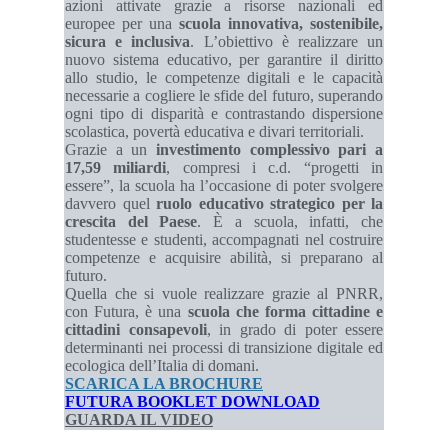
azioni attivate grazie a risorse nazionali ed
europee per una
scuola innovativa, sostenibile,
sicura e inclusiva
. L’obiettivo è realizzare un
nuovo sistema educativo, per garantire il diritto
allo studio, le competenze digitali e le capacità
necessarie a cogliere le sfide del futuro, superando
ogni tipo di disparità e contrastando dispersione
scolastica, povertà educativa e divari territoriali.
Grazie a un
investimento complessivo pari a
17,59 miliardi
, compresi i c.d. “progetti in
essere”, la scuola ha l’occasione di poter svolgere
davvero quel
ruolo educativo strategico
per la
crescita del Paese
. È a scuola, infatti, che
studentesse e studenti, accompagnati nel costruire
competenze e acquisire abilità, si preparano al
futuro.
Quella che si vuole realizzare grazie al PNRR,
con Futura, è una
scuola che forma cittadine e
cittadini consapevoli
, in grado di poter essere
determinanti nei processi di transizione digitale ed
ecologica dell’Italia di domani.
SCARICA LA BROCHURE
FUTURA BOOKLET DOWNLOAD
GUARDA IL VIDEO