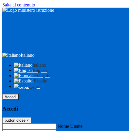
Salta al contenuto
Italiano
Italiano
English
Français
Español
عربى
Accedi
Accedi
button close
×
Nome Utente