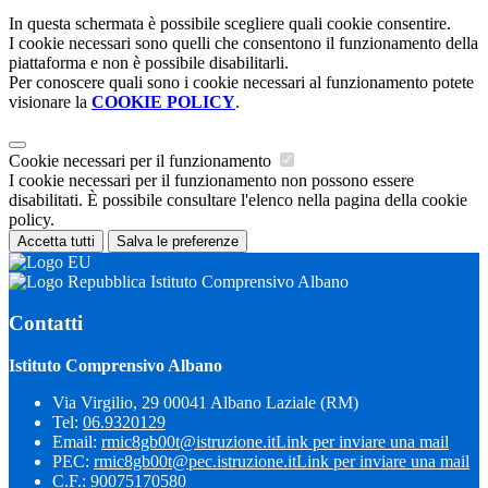
In questa schermata è possibile scegliere quali cookie consentire.
I cookie necessari sono quelli che consentono il funzionamento della
piattaforma e non è possibile disabilitarli.
Per conoscere quali sono i cookie necessari al funzionamento potete
visionare la
COOKIE POLICY
.
Cookie necessari per il funzionamento
I cookie necessari per il funzionamento non possono essere
disabilitati. È possibile consultare l'elenco nella pagina della cookie
policy.
Accetta tutti
Salva le preferenze
Istituto Comprensivo Albano
Contatti
Istituto Comprensivo Albano
Via Virgilio, 29 00041 Albano Laziale (RM)
Tel:
06.9320129
Email:
rmic8gb00t@istruzione.it
Link per inviare una mail
PEC:
rmic8gb00t@pec.istruzione.it
Link per inviare una mail
C.F.: 90075170580