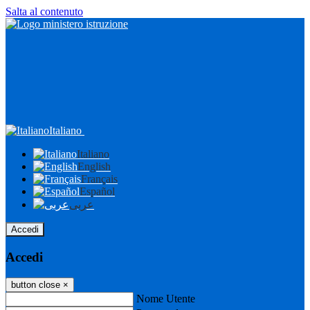
Salta al contenuto
Italiano
Italiano
English
Français
Español
عربى
Accedi
Accedi
button close
×
Nome Utente