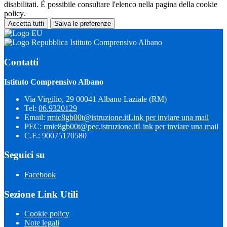
disabilitati. È possibile consultare l'elenco nella pagina della cookie
policy.
Accetta tutti
Salva le preferenze
Istituto Comprensivo Albano
Contatti
Istituto Comprensivo Albano
Via Virgilio, 29 00041 Albano Laziale (RM)
Tel:
06.9320129
Email:
rmic8gb00t@istruzione.it
Link per inviare una mail
PEC:
rmic8gb00t@pec.istruzione.it
Link per inviare una mail
C.F.: 90075170580
Seguici su
Facebook
Sezione Link Utili
Cookie policy
Note legali