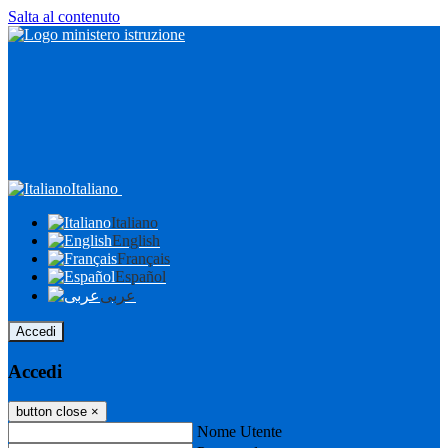
Salta al contenuto
Italiano
Italiano
English
Français
Español
عربى
Accedi
Accedi
button close
×
Nome Utente