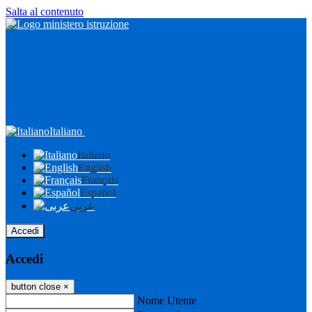
Salta al contenuto
Italiano
Italiano
English
Français
Español
عربى
Accedi
Accedi
button close
×
Nome Utente