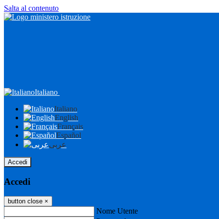
Salta al contenuto
Italiano
Italiano
English
Français
Español
عربى
Accedi
Accedi
button close
×
Nome Utente