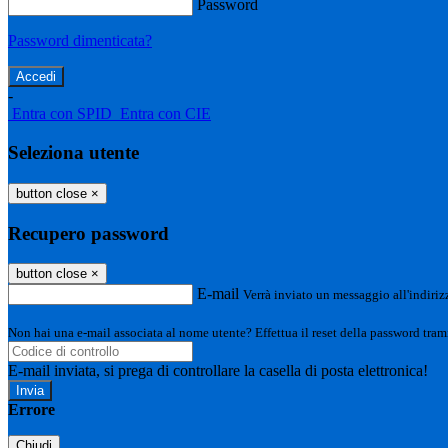
Password
Password dimenticata?
-
Entra con SPID
Entra con CIE
Seleziona utente
button close
×
Recupero password
button close
×
E-mail
Verrà inviato un messaggio all'indirizz
Non hai una e-mail associata al nome utente? Effettua il reset della password tram
E-mail inviata, si prega di controllare la casella di posta elettronica!
Errore
Chiudi