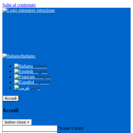
Salta al contenuto
Italiano
Italiano
English
Français
Español
عربى
Accedi
Accedi
button close
×
Nome Utente