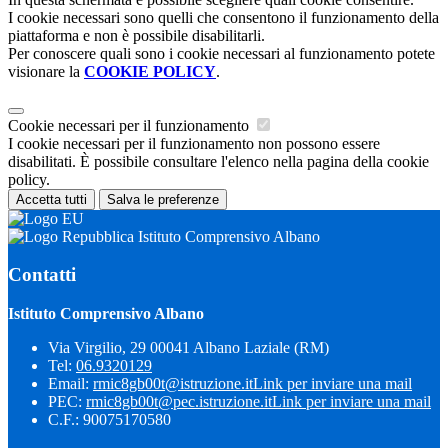
I cookie necessari sono quelli che consentono il funzionamento della
piattaforma e non è possibile disabilitarli.
Per conoscere quali sono i cookie necessari al funzionamento potete
visionare la
COOKIE POLICY
.
Cookie necessari per il funzionamento
I cookie necessari per il funzionamento non possono essere
disabilitati. È possibile consultare l'elenco nella pagina della cookie
policy.
Accetta tutti
Salva le preferenze
Istituto Comprensivo Albano
Contatti
Istituto Comprensivo Albano
Via Virgilio, 29 00041 Albano Laziale (RM)
Tel:
06.9320129
Email:
rmic8gb00t@istruzione.it
Link per inviare una mail
PEC:
rmic8gb00t@pec.istruzione.it
Link per inviare una mail
C.F.: 90075170580