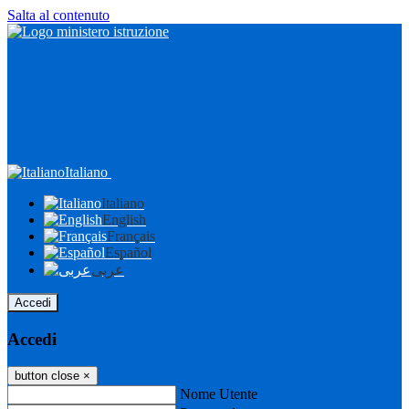
Salta al contenuto
Italiano
Italiano
English
Français
Español
عربى
Accedi
Accedi
button close
×
Nome Utente