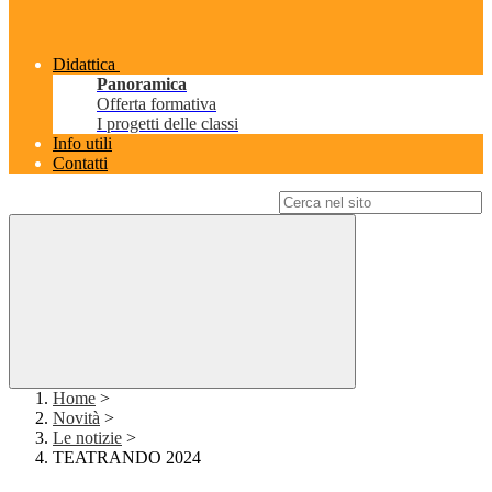
Didattica
Panoramica
Offerta formativa
I progetti delle classi
Info utili
Contatti
Campo di ricerca per le pagine del sito
Home
>
Novità
>
Le notizie
>
TEATRANDO 2024