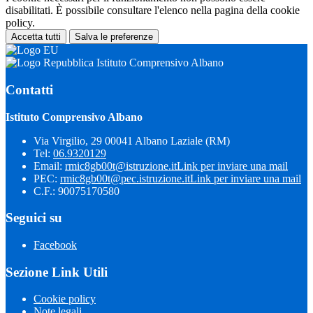
disabilitati. È possibile consultare l'elenco nella pagina della cookie
policy.
Accetta tutti
Salva le preferenze
Istituto Comprensivo Albano
Contatti
Istituto Comprensivo Albano
Via Virgilio, 29 00041 Albano Laziale (RM)
Tel:
06.9320129
Email:
rmic8gb00t@istruzione.it
Link per inviare una mail
PEC:
rmic8gb00t@pec.istruzione.it
Link per inviare una mail
C.F.: 90075170580
Seguici su
Facebook
Sezione Link Utili
Cookie policy
Note legali