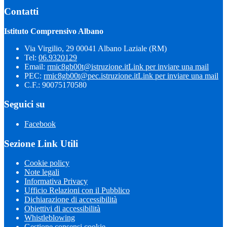
Contatti
Istituto Comprensivo Albano
Via Virgilio, 29 00041 Albano Laziale (RM)
Tel:
06.9320129
Email:
rmic8gb00t@istruzione.it
Link per inviare una mail
PEC:
rmic8gb00t@pec.istruzione.it
Link per inviare una mail
C.F.: 90075170580
Seguici su
Facebook
Sezione Link Utili
Cookie policy
Note legali
Informativa Privacy
Ufficio Relazioni con il Pubblico
Dichiarazione di accessibilità
Obiettivi di accessibilità
Whistleblowing
Gestione consensi cookie