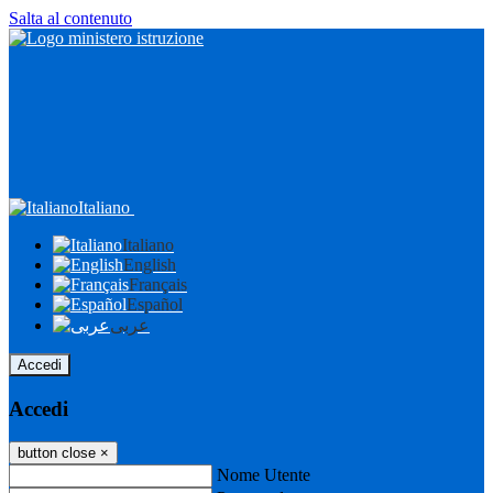
Salta al contenuto
Italiano
Italiano
English
Français
Español
عربى
Accedi
Accedi
button close
×
Nome Utente