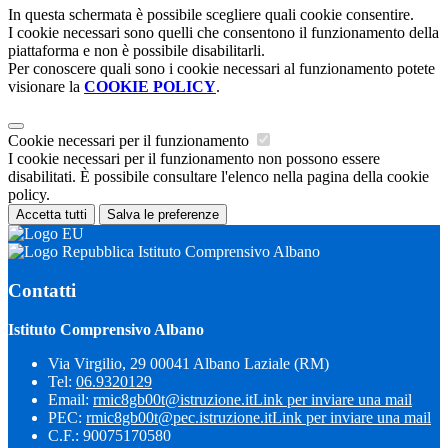
In questa schermata è possibile scegliere quali cookie consentire.
I cookie necessari sono quelli che consentono il funzionamento della
piattaforma e non è possibile disabilitarli.
Per conoscere quali sono i cookie necessari al funzionamento potete
visionare la
COOKIE POLICY
.
Cookie necessari per il funzionamento
I cookie necessari per il funzionamento non possono essere
disabilitati. È possibile consultare l'elenco nella pagina della cookie
policy.
Accetta tutti
Salva le preferenze
Istituto Comprensivo Albano
Contatti
Istituto Comprensivo Albano
Via Virgilio, 29 00041 Albano Laziale (RM)
Tel:
06.9320129
Email:
rmic8gb00t@istruzione.it
Link per inviare una mail
PEC:
rmic8gb00t@pec.istruzione.it
Link per inviare una mail
C.F.: 90075170580