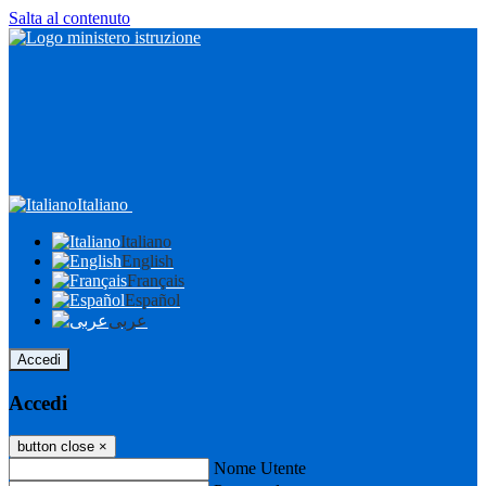
Salta al contenuto
Italiano
Italiano
English
Français
Español
عربى
Accedi
Accedi
button close
×
Nome Utente