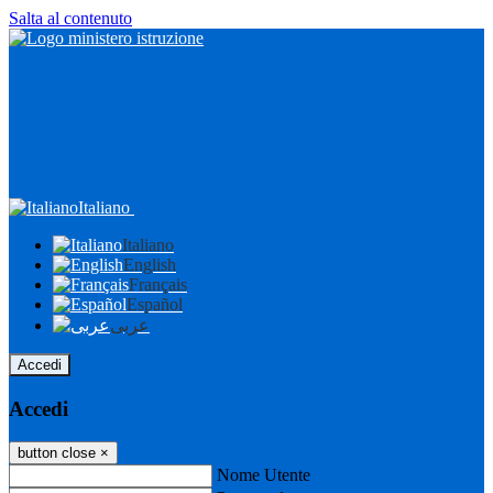
Salta al contenuto
Italiano
Italiano
English
Français
Español
عربى
Accedi
Accedi
button close
×
Nome Utente