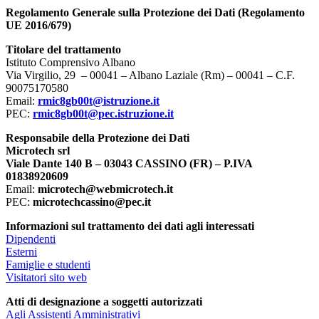
Regolamento Generale sulla Protezione dei Dati (Regolamento
UE 2016/679)
Titolare del trattamento
Istituto Comprensivo Albano
Via Virgilio, 29 – 00041 – Albano Laziale (Rm) – 00041 – C.F.
90075170580
Email:
rmic8gb00t@istruzione.it
PEC:
rmic8gb00t@pec.istruzione.it
Responsabile della Protezione dei Dati
Microtech srl
Viale Dante 140 B – 03043 CASSINO (FR) – P.IVA
01838920609
Email:
microtech@webmicrotech.it
PEC:
microtechcassino@pec.it
Informazioni sul trattamento dei dati agli interessati
Dipendenti
Esterni
Famiglie e studenti
Visitatori sito web
Atti di designazione a soggetti autorizzati
Agli Assistenti Amministrativi