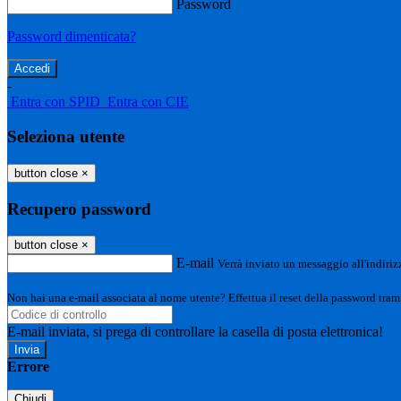
Password
Password dimenticata?
-
Entra con SPID
Entra con CIE
Seleziona utente
button close
×
Recupero password
button close
×
E-mail
Verrà inviato un messaggio all'indirizz
Non hai una e-mail associata al nome utente? Effettua il reset della password tram
E-mail inviata, si prega di controllare la casella di posta elettronica!
Errore
Chiudi