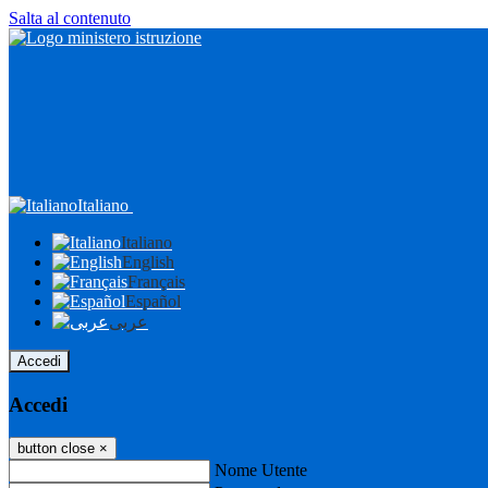
Salta al contenuto
Italiano
Italiano
English
Français
Español
عربى
Accedi
Accedi
button close
×
Nome Utente