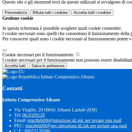
Questo sito o gli strumenti terzi da questo utilizzati si avvalgono di coo
Personalizza
Rifiuta tutti
i cookies
Accetta tutti
i cookies
Gestione cookie
In questa schermata è possibile scegliere quali cookie consentire.
I cookie necessari sono quelli che consentono il funzionamento della pi
Per conoscere quali sono i cookie necessari al funzionamento potete v
Cookie necessari per il funzionamento
I cookie necessari per il funzionamento non possono essere disabilitati.
Accetta tutti
Salva le preferenze
Istituto Comprensivo Albano
Contatti
Istituto Comprensivo Albano
Via Virgilio, 29 00041 Albano Laziale (RM)
Tel:
06.9320129
Email:
rmic8gb00t@istruzione.it
Link per inviare una mail
PEC:
rmic8gb00t@pec.istruzione.it
Link per inviare una mail
C.F.: 90075170580