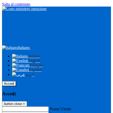
Salta al contenuto
Italiano
Italiano
English
Français
Español
عربى
Accedi
Accedi
button close
×
Nome Utente