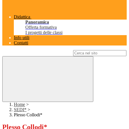
Didattica
Panoramica
Offerta formativa
I progetti delle classi
Info utili
Contatti
Campo di ricerca per le pagine del sito
Home
>
SEDI*
>
Plesso Collodi*
Plesso Collodi*