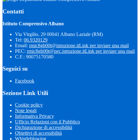
Contatti
Istituto Comprensivo Albano
Via Virgilio, 29 00041 Albano Laziale (RM)
Tel:
06.9320129
Email:
rmic8gb00t@istruzione.it
Link per inviare una mail
PEC:
rmic8gb00t@pec.istruzione.it
Link per inviare una mail
C.F.: 90075170580
Seguici su
Facebook
Sezione Link Utili
Cookie policy
Note legali
Informativa Privacy
Ufficio Relazioni con il Pubblico
Dichiarazione di accessibilità
Obiettivi di accessibilità
Whistleblowing