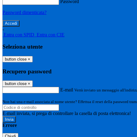
Password
Password dimenticata?
-
Entra con SPID
Entra con CIE
Seleziona utente
button close
×
Recupero password
button close
×
E-mail
Verrà inviato un messaggio all'indirizz
Non hai una e-mail associata al nome utente? Effettua il reset della password tram
E-mail inviata, si prega di controllare la casella di posta elettronica!
Errore
Chiudi