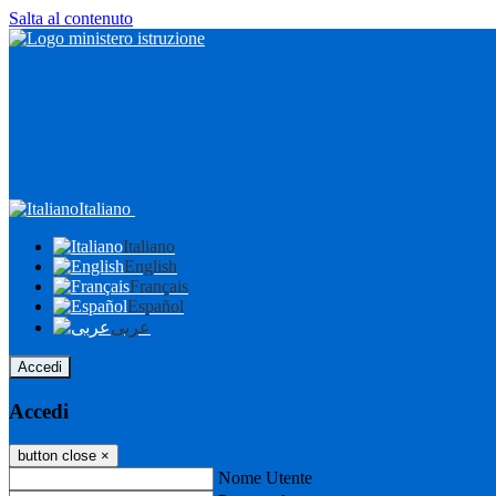
Salta al contenuto
Italiano
Italiano
English
Français
Español
عربى
Accedi
Accedi
button close
×
Nome Utente