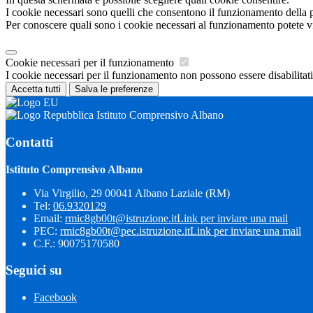
I cookie necessari sono quelli che consentono il funzionamento della pi
Per conoscere quali sono i cookie necessari al funzionamento potete v
Cookie necessari per il funzionamento
I cookie necessari per il funzionamento non possono essere disabilitati.
Accetta tutti
Salva le preferenze
Istituto Comprensivo Albano
Contatti
Istituto Comprensivo Albano
Via Virgilio, 29 00041 Albano Laziale (RM)
Tel:
06.9320129
Email:
rmic8gb00t@istruzione.it
Link per inviare una mail
PEC:
rmic8gb00t@pec.istruzione.it
Link per inviare una mail
C.F.: 90075170580
Seguici su
Facebook