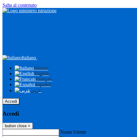
Salta al contenuto
Italiano
Italiano
English
Français
Español
عربى
Accedi
Accedi
button close
×
Nome Utente