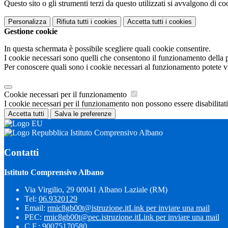
Questo sito o gli strumenti terzi da questo utilizzati si avvalgono di coo
Personalizza
Rifiuta tutti
i cookies
Accetta tutti
i cookies
Gestione cookie
In questa schermata è possibile scegliere quali cookie consentire.
I cookie necessari sono quelli che consentono il funzionamento della pi
Per conoscere quali sono i cookie necessari al funzionamento potete v
Cookie necessari per il funzionamento
I cookie necessari per il funzionamento non possono essere disabilitati.
Accetta tutti
Salva le preferenze
Istituto Comprensivo Albano
Contatti
Istituto Comprensivo Albano
Via Virgilio, 29 00041 Albano Laziale (RM)
Tel:
06.9320129
Email:
rmic8gb00t@istruzione.it
Link per inviare una mail
PEC:
rmic8gb00t@pec.istruzione.it
Link per inviare una mail
C.F.: 90075170580