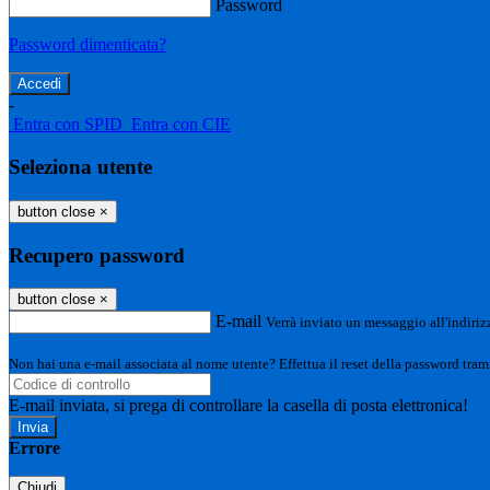
Password
Password dimenticata?
-
Entra con SPID
Entra con CIE
Seleziona utente
button close
×
Recupero password
button close
×
E-mail
Verrà inviato un messaggio all'indirizz
Non hai una e-mail associata al nome utente? Effettua il reset della password tram
E-mail inviata, si prega di controllare la casella di posta elettronica!
Errore
Chiudi