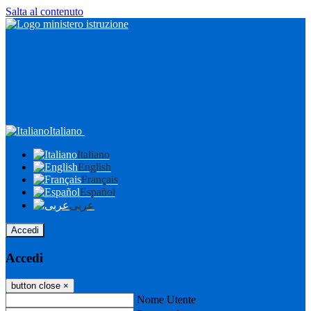
Salta al contenuto
Italiano
Italiano
English
Français
Español
عربى
Accedi
Accedi
button close
×
Nome Utente