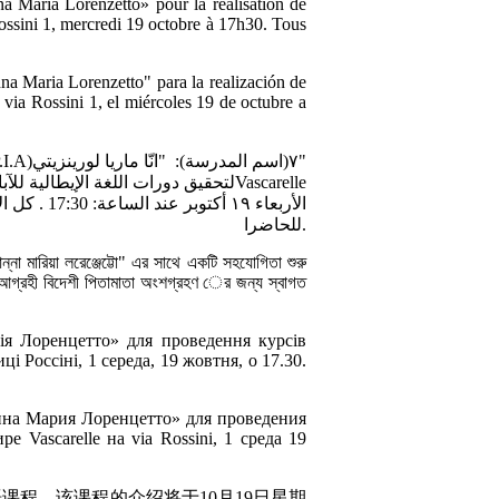
na Maria Lorenzetto» pour la réalisation de
Rossini 1, mercredi 19 octobre à 17h30. Tous
na Maria Lorenzetto" para la realización de
n via Rossini 1, el miércoles 19 de octubre a
مدرستنا تعاونا مع المركز الإقليمي لتعليم الكبار (C.P.I.A)٧(اسم المدرسة): "انّا ماريا لورينزيتي"
لتحقيق دورات اللغة الإيطالية للآباء أجنبي . هيكون عرض الدورات في مدرسةVascarelle
للحاضرا.
না মারিয়া লরেঞ্জেট্টো" এর সাথে একটি সহযোগিতা শুরু
ত আগ্রহী বিদেশী পিতামাতা অংশগ্রহণ ের জন্য স্বাগত
ія Лоренцетто» для проведення курсів
і Россіні, 1 середа, 19 жовтня, о 17.30.
нна Мария Лоренцетто» для проведения
 Vascarelle на via Rossini, 1 среда 19
语课程。该课程的介绍将于10月19日星期