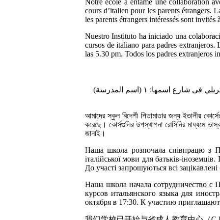
Notre école a entamé une collaboration ave
cours d’italien pour les parents étrangers.
les parents étrangers intéressés sont invités à
Nuestro Instituto ha iniciado una colabora
cursos de italiano para padres extranjeros. 
las 5.30 pm. Todos los padres extranjeros in
(اسم المدرسة) فسكريلي في شارع اسمها: ١ via Rossini روسيني البنو .Albano الأربعاء ١٩ أكتوبر عند الساعة: 17:30 . كل الآباء الأجانب المهتمين مدعوون
আমাদের স্কুল বিদেশী পিতামাতার জন্য ইতালীয় কোর্সে
করেছে। কোর্সগুলির উপস্থাপনা রোসিনির মাধ্যমে ভাস
জানাই।
Наша школа розпочала співпрацю з Пр
італійської мови для батьків-іноземців.
До участі запрошуються всі зацікавлені 
Наша школа начала сотрудничество с 
курсов итальянского языка для иностра
октября в 17:30. К участию приглашаю
我们学校已开始与省成人教育中心（C.P