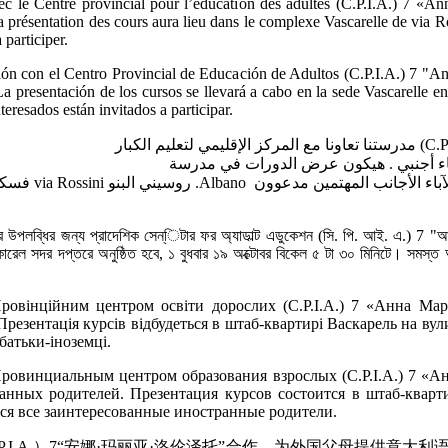
c le Centre provincial pour l’éducation des adultes (C.P.I.A.) 7 «An
 La présentation des cours aura lieu dans le complexe Vascarelle de via 
 participer.
ción con el Centro Provincial de Educación de Adultos (C.P.I.A.) 7 "An
La presentación de los cursos se llevará a cabo en la sede Vascarelle e
teresados están invitados a participar.
র উপলব্ধির জন্য প্রাদেশিক সেন্িটার ফর অ্যাডাল্ট এডুকেশন (সি. পি. আই. এ.) 7 "আন্
্কারেল সদর দপ্তরে অনুষ্ঠিত হবে, ১ বুধবার ১৯ অক্টোবর বিকেল ৫ টা ৩০ মিনিটে। সমস্
овінційним центром освіти дорослих (C.P.I.A.) 7 «Анна Мар
 Презентація курсів відбудеться в штаб-квартирі Васкарель на вулиц
батьки-іноземці.
Провинциальным центром образования взрослых (C.P.I.A.) 7 «А
нных родителей. Презентация курсов состоится в штаб-квартире
тся все заинтересованные иностранные родители.
.I.A.）7“安娜·玛丽亚·洛伦泽托”合作，为外国父母提供意大利