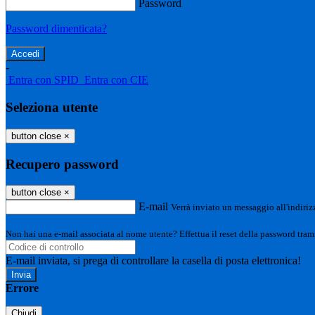
Password
Password dimenticata?
-
Entra con SPID
Entra con CIE
Seleziona utente
button close
×
Recupero password
button close
×
E-mail
Verrà inviato un messaggio all'indirizz
Non hai una e-mail associata al nome utente? Effettua il reset della password tram
E-mail inviata, si prega di controllare la casella di posta elettronica!
Errore
Chiudi