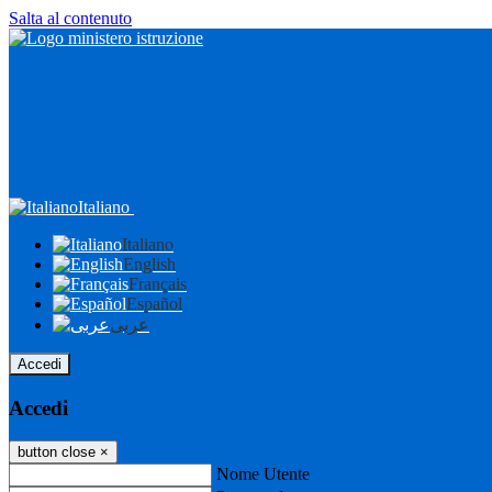
Salta al contenuto
Italiano
Italiano
English
Français
Español
عربى
Accedi
Accedi
button close
×
Nome Utente