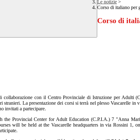
Le notizie
>
Corso di italiano per g
Corso di ital
i collaborazione con il Centro Provinciale di Istruzione per Adulti (
ori stranieri. La presentazione dei corsi si terrà nel plesso Vascarelle in 
ono invitati a partecipare.
h the Provincial Center for Adult Education (C.P.I.A.) 7 "Anna Maria
courses will be held at the Vascarelle headquarters in via Rossini 1,
rticipate.