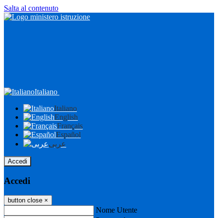
Salta al contenuto
Italiano
Italiano
English
Français
Español
عربى
Accedi
Accedi
button close
×
Nome Utente