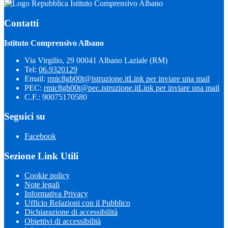
Istituto Comprensivo Albano
Contatti
Istituto Comprensivo Albano
Via Virgilio, 29 00041 Albano Laziale (RM)
Tel:
06.9320129
Email:
rmic8gb00t@istruzione.it
Link per inviare una mail
PEC:
rmic8gb00t@pec.istruzione.it
Link per inviare una mail
C.F.: 90075170580
Seguici su
Facebook
Sezione Link Utili
Cookie policy
Note legali
Informativa Privacy
Ufficio Relazioni con il Pubblico
Dichiarazione di accessibilità
Obiettivi di accessibilità