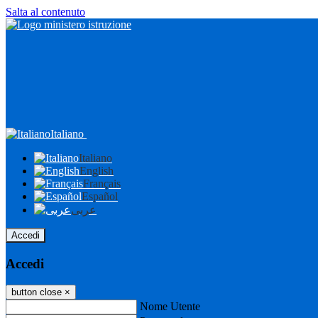
Salta al contenuto
Italiano
Italiano
English
Français
Español
عربى
Accedi
Accedi
button close
×
Nome Utente