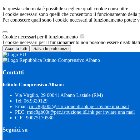
In questa schermata è possibile scegliere quali cookie consentire.
I cookie necessari sono quelli che consentono il funzionamento della pi
Per conoscere quali sono i cookie necessari al funzionamento potete v
Cookie necessari per il funzionamento
I cookie necessari per il funzionamento non possono essere disabilitati.
Accetta tutti
Salva le preferenze
Istituto Comprensivo Albano
Contatti
Istituto Comprensivo Albano
Via Virgilio, 29 00041 Albano Laziale (RM)
Tel:
06.9320129
Email:
rmic8gb00t@istruzione.it
Link per inviare una mail
PEC:
rmic8gb00t@pec.istruzione.it
Link per inviare una mail
C.F.: 90075170580
Seguici su