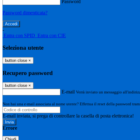
Password
Password dimenticata?
-
Entra con SPID
Entra con CIE
Seleziona utente
button close
×
Recupero password
button close
×
E-mail
Verrà inviato un messaggio all'indirizz
Non hai una e-mail associata al nome utente? Effettua il reset della password tram
E-mail inviata, si prega di controllare la casella di posta elettronica!
Errore
Chiudi