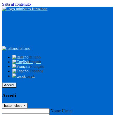
Salta al contenuto
Italiano
Italiano
English
Français
Español
عربى
Accedi
Accedi
button close
×
Nome Utente