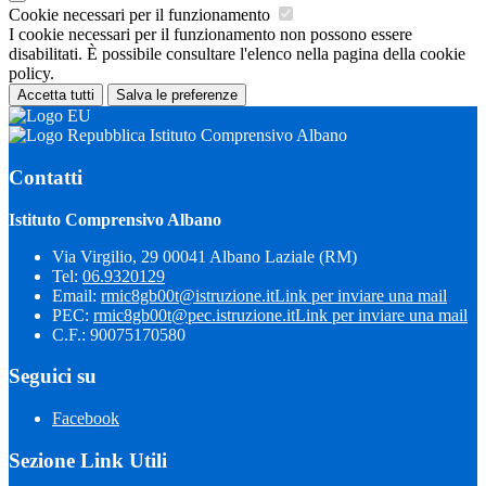
Cookie necessari per il funzionamento
I cookie necessari per il funzionamento non possono essere
disabilitati. È possibile consultare l'elenco nella pagina della cookie
policy.
Accetta tutti
Salva le preferenze
Istituto Comprensivo Albano
Contatti
Istituto Comprensivo Albano
Via Virgilio, 29 00041 Albano Laziale (RM)
Tel:
06.9320129
Email:
rmic8gb00t@istruzione.it
Link per inviare una mail
PEC:
rmic8gb00t@pec.istruzione.it
Link per inviare una mail
C.F.: 90075170580
Seguici su
Facebook
Sezione Link Utili