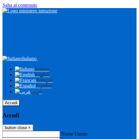
Salta al contenuto
Italiano
Italiano
English
Français
Español
عربى
Accedi
Accedi
button close
×
Nome Utente