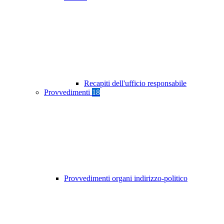
Recapiti dell'ufficio responsabile
Provvedimenti
18
Provvedimenti organi indirizzo-politico