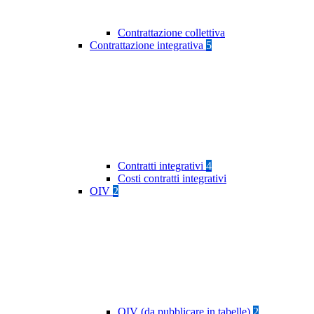
Contrattazione collettiva
Contrattazione integrativa
5
Contratti integrativi
4
Costi contratti integrativi
OIV
2
OIV (da pubblicare in tabelle)
2