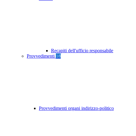
Recapiti dell'ufficio responsabile
Provvedimenti
18
Provvedimenti organi indirizzo-politico