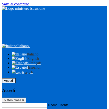
Salta al contenuto
Italiano
Italiano
English
Français
Español
عربى
Accedi
Accedi
button close
×
Nome Utente