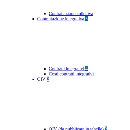
Contrattazione collettiva
Contrattazione integrativa
5
Contratti integrativi
4
Costi contratti integrativi
OIV
2
OIV (da pubblicare in tabelle)
2