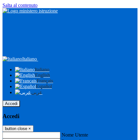
Salta al contenuto
Italiano
Italiano
English
Français
Español
عربى
Accedi
Accedi
button close
×
Nome Utente