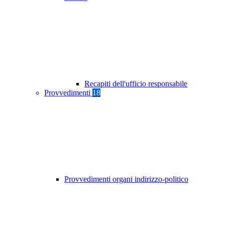
Recapiti dell'ufficio responsabile
Provvedimenti
18
Provvedimenti organi indirizzo-politico