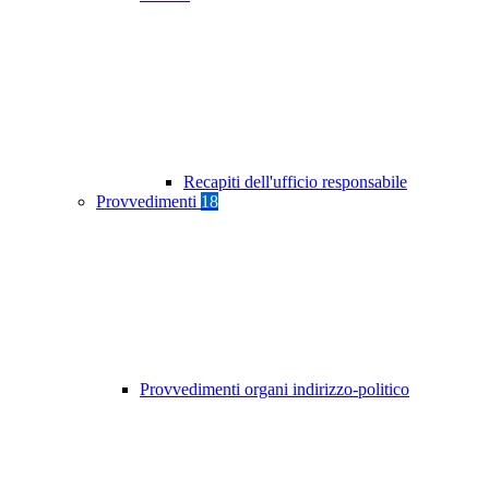
Recapiti dell'ufficio responsabile
Provvedimenti
18
Provvedimenti organi indirizzo-politico