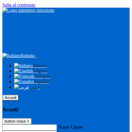
Salta al contenuto
Italiano
Italiano
English
Français
Español
عربى
Accedi
Accedi
button close
×
Nome Utente