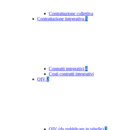
Contrattazione collettiva
Contrattazione integrativa
5
Contratti integrativi
4
Costi contratti integrativi
OIV
2
OIV (da pubblicare in tabelle)
2